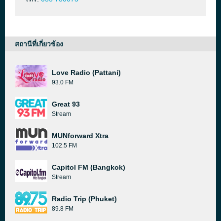
สถานีที่เกี่ยวข้อง
Love Radio (Pattani)
93.0 FM
Great 93
Stream
MUNforward Xtra
102.5 FM
Capitol FM (Bangkok)
Stream
Radio Trip (Phuket)
89.8 FM