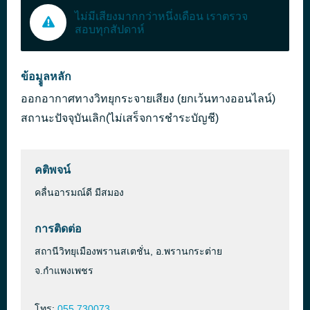
ไม่มีเสียงมากกว่าหนึ่งเดือน เราตรวจ
สอบทุกสัปดาห์
ข้อมููลหลัก
ออกอากาศทางวิทยุกระจายเสียง (ยกเว้นทางออนไลน์)
สถานะปัจจุบันเลิก(ไม่เสร็จการชำระบัญชี)
คติพจน์
คลื่นอารมณ์ดี มีสมอง
การติดต่อ
สถานีวิทยุเมืองพรานสเตชั่น, อ.พรานกระต่าย
จ.กำแพงเพชร
โทร:
055 730073