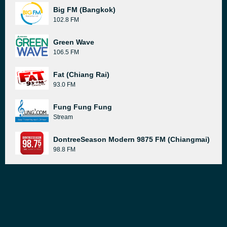
Big FM (Bangkok)
102.8 FM
Green Wave
106.5 FM
Fat (Chiang Rai)
93.0 FM
Fung Fung Fung
Stream
DontreeSeason Modern 9875 FM (Chiangmai)
98.8 FM