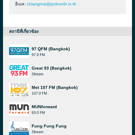
อีเมล:
chiangmai@prdnorth.in.th
สถานีที่เกี่ยวข้อง
97 QFM (Bangkok)
97.0 FM
Great 93 (Bangkok)
Stream
Met 107 FM (Bangkok)
107.0 FM
MUNforward
93.0 FM
Fung Fung Fung
Stream