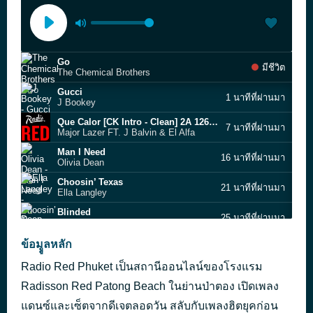
Go
มีชีวิต
The Chemical Brothers
Gucci
1 นาทีที่ผ่านมา
J Bookey
Que Calor [CK Intro - Clean] 2A 126 !!!
7 นาทีที่ผ่านมา
Major Lazer FT. J Balvin & El Alfa
Man I Need
16 นาทีที่ผ่านมา
Olivia Dean
Choosin’ Texas
21 นาทีที่ผ่านมา
Ella Langley
Blinded
25 นาทีที่ผ่านมา
Deep Chills
Folded
ข้อมููลหลัก
29 นาทีที่ผ่านมา
Kehlani
Radio Red Phuket เป็นสถานีออนไลน์ของโรงแรม
The Dance
34 นาทีที่ผ่านมา
Cole Petix & DJ 40
Radisson Red Patong Beach ในย่านป่าตอง เปิดเพลง
iloveitiloveitiloveit
แดนซ์และเซ็ตจากดีเจตลอดวัน สลับกับเพลงฮิตยุคก่อน
40 นาทีที่ผ่านมา
Bella Kay