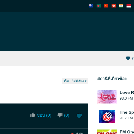
ร
สถานีที่เกี่ยวข้อง
เว็บ
ไม่มีเสียง ?
Love R
93.0 FM
The Sp
ชอบ (
0
)
(
0
)
91.7 FM
FM On