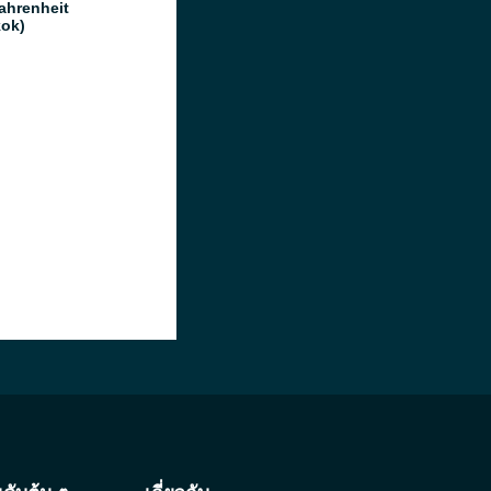
hrenheit
ok)