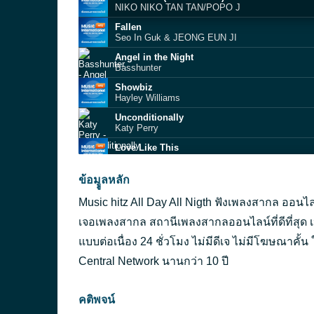
NIKO NIKO TAN TAN/POPO J
Fallen
Seo In Guk & JEONG EUN JI
Angel in the Night
Basshunter
Showbiz
Hayley Williams
Unconditionally
Katy Perry
Love Like This
Fujii Kaze
drop dead
ข้อมููลหลัก
Olivia Rodrigo
Music hitz All Day All Nigth ฟังเพลงสากล ออนไลน์ 
Bangkok)
Diamond
เจอเพลงสากล สถานีเพลงสากลออนไลน์ที่ดีที่สุด 
ROCKET FESTIVAL (Êѭ­Òà´×͹ˡ)
แบบต่อเนื่อง 24 ชั่วโมง ไม่มีดีเจ ไม่มีโฆษณาคั้
â¨ÍÕé ÀÙÇÈÔɰì
Central Network นานกว่า 10 ปี
Shape of My Heart
Backstreet Boys
คติพจน์