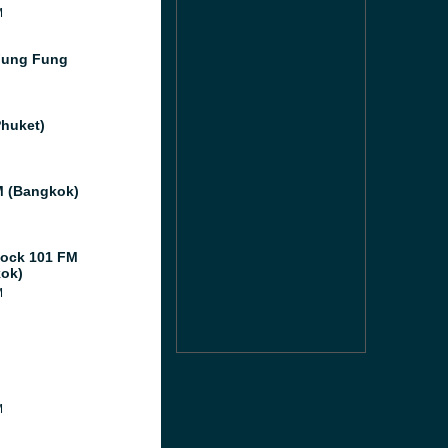
M
Fung Fung
Phuket)
 (Bangkok)
ock 101 FM
ok)
M
M