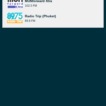
MUNforward Xtra
102.5 FM
Radio Trip (Phuket)
89.8 FM