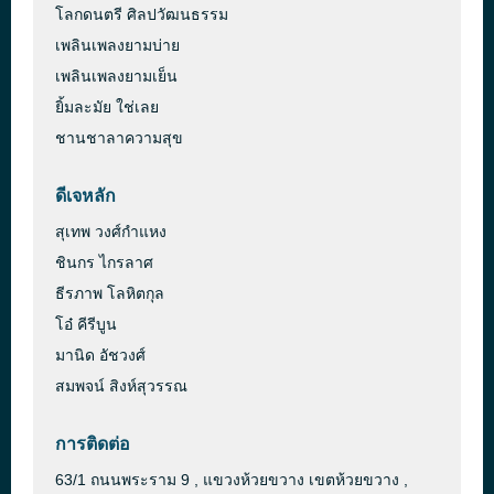
โลกดนตรี ศิลปวัฒนธรรม
เพลินเพลงยามบ่าย
เพลินเพลงยามเย็น
ยิ้มละมัย ใช่เลย
ชานชาลาความสุข
ดีเจหลัก
สุเทพ วงศ์กำแหง
ชินกร ไกรลาศ
ธีรภาพ โลหิตกุล
โอ๋ คีรีบูน
มานิด อัชวงศ์
สมพจน์ สิงห์สุวรรณ
การติดต่อ
63/1 ถนนพระราม 9 , แขวงห้วยขวาง เขตห้วยขวาง ,